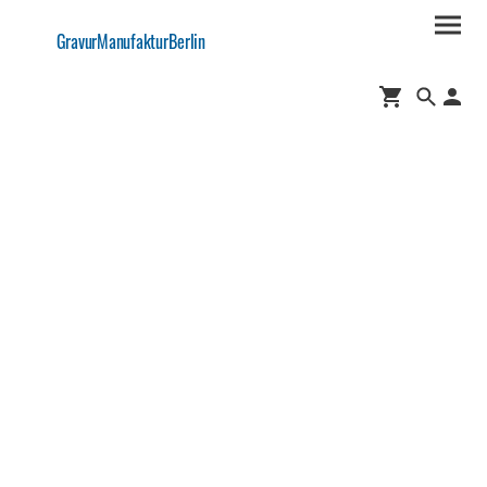
GravurManufakturBerlin