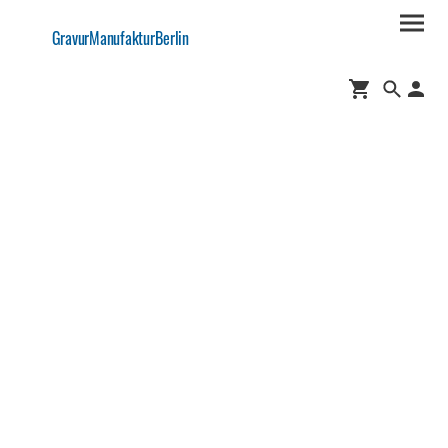
GravurManufakturBerlin