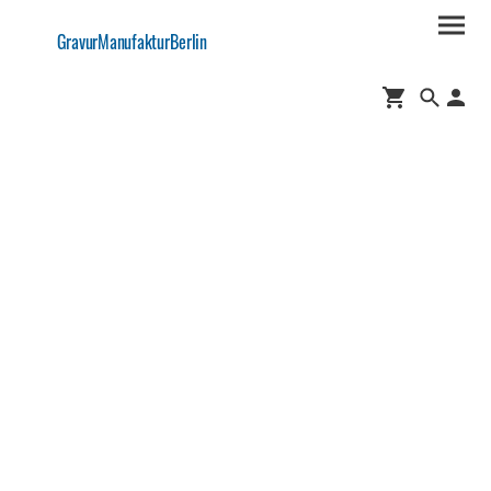
GravurManufakturBerlin