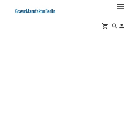
GravurManufakturBerlin